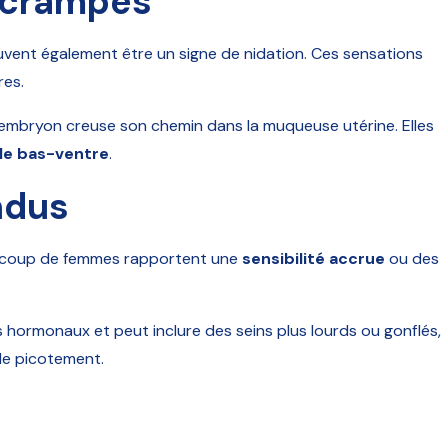
t crampes
vent également être un signe de nidation. Ces sensations
res.
’embryon creuse son chemin dans la muqueuse utérine. Elles
 le bas-ventre
.
ndus
aucoup de femmes rapportent une
sensibilité accrue
ou des
hormonaux et peut inclure des seins plus lourds ou gonflés,
de picotement.