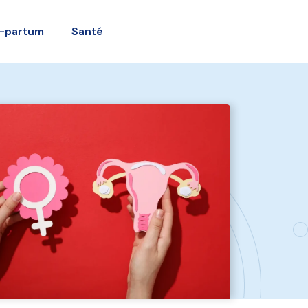
-partum
Santé